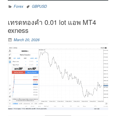
Forex
GBPUSD
เทรดทองคำ 0.01 lot แอพ MT4
exness
March 20, 2026