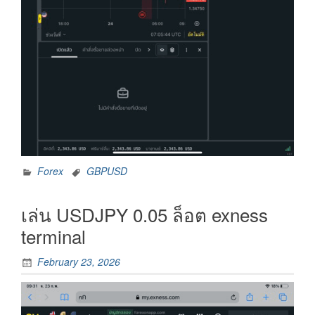
Forex
GBPUSD
เล่น USDJPY 0.05 ล็อต exness
terminal
February 23, 2026