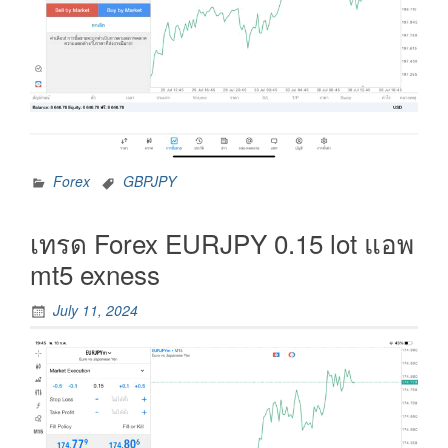
Forex
GBPJPY
เทรด Forex EURJPY 0.15 lot แอพ
mt5 exness
July 11, 2024