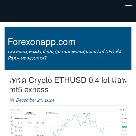
Forexonapp.com
เล่น Forex,ทองคำ,น้ำมัน,หุ้น บนแอพเล่นหุ้นออนไลน์ CFD ที่ดี
ที่สุด – ทดลองเล่นฟรี
เทรด Crypto ETHUSD 0.4 lot แอพ
mt5 exness
December 21, 2024