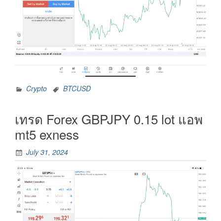
Crypto
BTCUSD
เทรด Forex GBPJPY 0.15 lot แอพ
mt5 exness
July 31, 2024