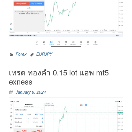
Forex
EURJPY
เทรด ทองคำ 0.15 lot แอพ mt5
exness
January 8, 2024