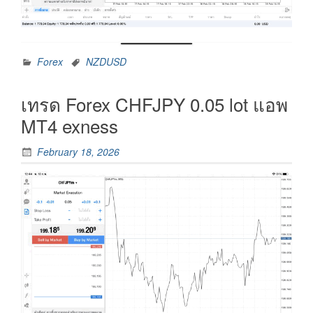
Forex
NZDUSD
เทรด Forex CHFJPY 0.05 lot แอพ
MT4 exness
February 18, 2026