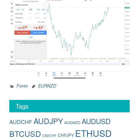
Forex
EURNZD
Tags
AUDJPY
AUDUSD
AUDCHF
AUDNZD
ETHUSD
BTCUSD
CHFJPY
CADCHF