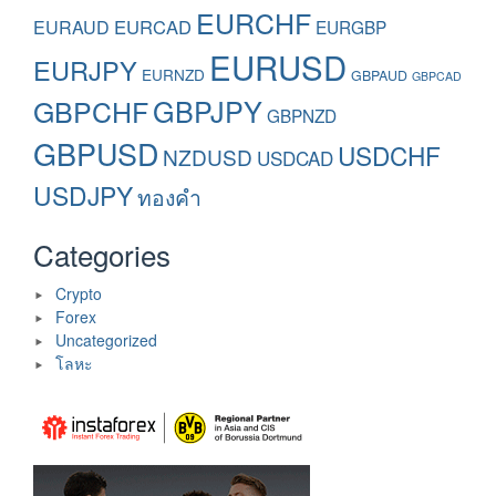
EURCHF
EURAUD
EURCAD
EURGBP
EURUSD
EURJPY
EURNZD
GBPAUD
GBPCAD
GBPCHF
GBPJPY
GBPNZD
GBPUSD
USDCHF
NZDUSD
USDCAD
USDJPY
ทองคำ
Categories
Crypto
Forex
Uncategorized
โลหะ