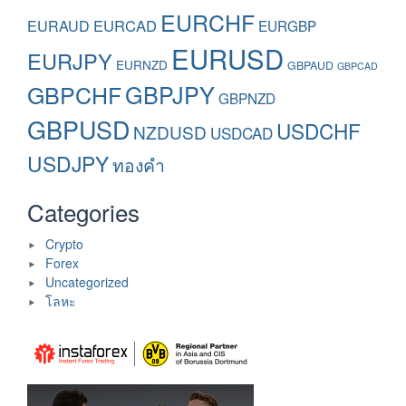
EURCHF
EURAUD
EURCAD
EURGBP
EURUSD
EURJPY
EURNZD
GBPAUD
GBPCAD
GBPCHF
GBPJPY
GBPNZD
GBPUSD
USDCHF
NZDUSD
USDCAD
USDJPY
ทองคำ
Categories
Crypto
Forex
Uncategorized
โลหะ