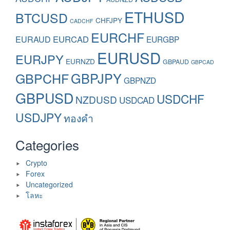
ETHUSD
BTCUSD
CHFJPY
CADCHF
EURCHF
EURAUD
EURCAD
EURGBP
EURUSD
EURJPY
EURNZD
GBPAUD
GBPCAD
GBPCHF
GBPJPY
GBPNZD
GBPUSD
USDCHF
NZDUSD
USDCAD
USDJPY
ทองคำ
Categories
Crypto
Forex
Uncategorized
โลหะ