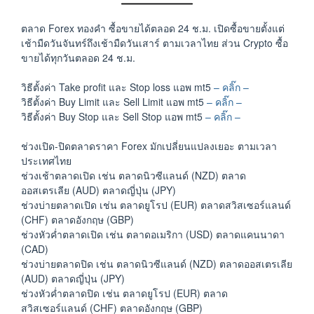
ตลาด Forex ทองคำ ซื้อขายได้ตลอด 24 ช.ม. เปิดซื้อขายตั้งแต่
เช้ามืดวันจันทร์ถึงเช้ามืดวันเสาร์ ตามเวลาไทย ส่วน Crypto ซื้อ
ขายได้ทุกวันตลอด 24 ช.ม.
วิธีตั้งค่า Take profit และ Stop loss แอพ mt5
– คลิ๊ก –
วิธีตั้งค่า Buy Limit และ Sell Limit แอพ mt5
– คลิ๊ก –
วิธีตั้งค่า Buy Stop และ Sell Stop แอพ mt5
– คลิ๊ก –
ช่วงเปิด-ปิดตลาดราคา Forex มักเปลี่ยนแปลงเยอะ ตามเวลา
ประเทศไทย
ช่วงเช้าตลาดเปิด เช่น ตลาดนิวซีแลนด์ (NZD) ตลาด
ออสเตรเลีย (AUD) ตลาดญี่ปุ่น (JPY)
ช่วงบ่ายตลาดเปิด เช่น ตลาดยูโรป (EUR) ตลาดสวิสเซอร์แลนด์
(CHF) ตลาดอังกฤษ (GBP)
ช่วงหัวค่ำตลาดเปิด เช่น ตลาดอเมริกา (USD) ตลาดแคนนาดา
(CAD)
ช่วงบ่ายตลาดปิด เช่น ตลาดนิวซีแลนด์ (NZD) ตลาดออสเตรเลีย
(AUD) ตลาดญี่ปุ่น (JPY)
ช่วงหัวค่ำตลาดปิด เช่น ตลาดยูโรป (EUR) ตลาด
สวิสเซอร์แลนด์ (CHF) ตลาดอังกฤษ (GBP)