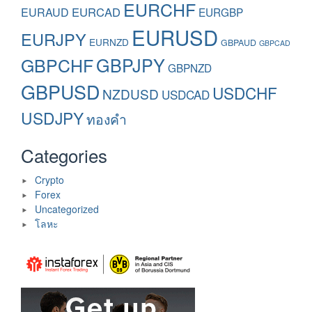
EURCHF
EURAUD
EURCAD
EURGBP
EURUSD
EURJPY
EURNZD
GBPAUD
GBPCAD
GBPCHF
GBPJPY
GBPNZD
GBPUSD
USDCHF
NZDUSD
USDCAD
USDJPY
ทองคำ
Categories
Crypto
Forex
Uncategorized
โลหะ