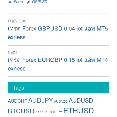
Forex
GBPUSD
Post
PREVIOUS
navigation
Previous
เทรด Forex GBPUSD 0.04 lot แอพ MT5
post:
exness
NEXT
Next
เทรด Forex EURGBP 0.15 lot แอพ MT4
post:
exness
Tags
AUDJPY
AUDUSD
AUDCHF
AUDNZD
ETHUSD
BTCUSD
CHFJPY
CADCHF