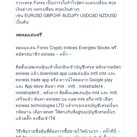
การเทรด Forex เป็นการเก็งกำไรอัตราแลกเปลี่ยน สกุล
เงินต่างๆ แลกเปลี่ยน สกุลเงินต่างๆ
เช่น EURUSD GBPCHF AUDJPY USDCAD NZDUSD
เป็นต้น
ทดลองเล่นฟรี
ทดลองเล่น Forex Crypto Indices Energies Stocks ฟรี
สมัครสมาชิก exness
– คลิ๊ก –
ติดตั้งแอพเล่นหุ้นแล้วล็อกอินเข้าบัญชีเทรด หลังจากสมัคร
exness แล้ว download app แอพเล่นหุ้น mt5 mt4 และ
exness trade app หรือ ดาวน์โหลดจาก Google play
และ App store ค้นหา mt4 , mt5 , metatrader4 ,
metatrader5 , หลังจาก ติดตั้งแอพเล่นหุ้น mt4 และ mt5
เสร็จแล้ว ค้นหา exness บน แอพ mt4 หรือ mt5 เลือก
exness technologies LTD แล้วกรอกเลขบัญชีเทรดนั้นๆ
รหัสผ่าน เลือก sever ให้ตรงกับที่อยู่ของบัญชีเทรดนั้นๆ
แล้วคลิ๊ก ลงชื่อเข้าใช้
วิธีเพิ่มรายชื่อหุ้นที่ต้องการซื้อขายไว้หน้าแรก
– คลิ๊กที่นี่ –