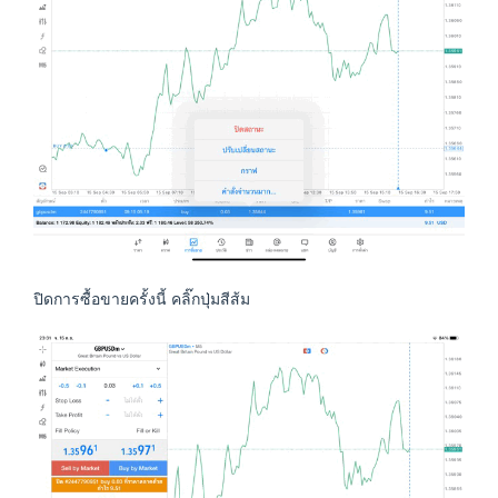
ปิดการซื้อขายครั้งนี้ คลิ๊กปุ่มสีส้ม