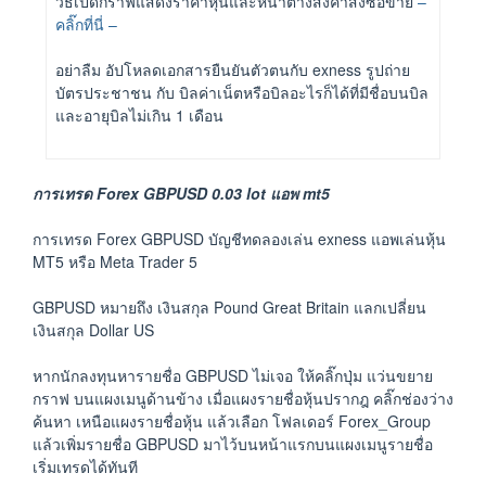
วิธีเปิดกราฟแสดงราคาหุ้นและหน้าต่างส่งคำสั่งซื้อขาย
–
คลิ๊กที่นี่ –
อย่าลืม อัปโหลดเอกสารยืนยันตัวตนกับ exness รูปถ่าย
บัตรประชาชน กับ บิลค่าเน็ตหรือบิลอะไรก็ได้ที่มีชื่อบนบิล
และอายุบิลไม่เกิน 1 เดือน
การเทรด Forex GBPUSD 0.03 lot แอพ mt5
การเทรด Forex GBPUSD บัญชีทดลองเล่น exness แอพเล่นหุ้น
MT5 หรือ Meta Trader 5
GBPUSD หมายถึง เงินสกุล Pound Great Britain แลกเปลี่ยน
เงินสกุล Dollar US
หากนักลงทุนหารายชื่อ GBPUSD ไม่เจอ ให้คลิ๊กปุ่ม แว่นขยาย
กราฟ บนแผงเมนูด้านข้าง เมื่อแผงรายชื่อหุ้นปรากฎ คลิ๊กช่องว่าง
ค้นหา เหนือแผงรายชื่อหุ้น แล้วเลือก โฟลเดอร์ Forex_Group
แล้วเพิ่มรายชื่อ GBPUSD มาไว้บนหน้าแรกบนแผงเมนูรายชื่อ
เริ่มเทรดได้ทันที