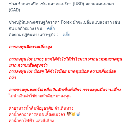
ช่วงเช้าตลาดปิด เช่น ตลาดอเมริกา (USD) ตลาดแคนนาดา
(CAD)
ช่วงปฎิทินทางเศรษฐกิจราคา Forex มักจะเปลี่ยนแปลงมาก เช่น
กัน ยกตัวอย่าง เช่น
– คลิ๊ก –
ติดตามปฎิทินทางเศรษฐกิจ :
– คลิ๊ก –
การลงทุนมีความเสี่ยงสูง
การลงทุน lot มากๆ หากได้กำไรได้กำไรมาก หากขาดทุนขาดทุน
มาก ความเสี่ยงสูงกว่า
การลงทุน lot น้อยๆ ได้กำไรน้อย ขาดทุนน้อย ความเสี่ยงน้อย
กว่า
อาจขาดทุนหมดไม่เหลือเงินสักเซ็นต์เดียว การลงทุนมีความเสี่ยง
ไม่นำเงินค่าใช้จ่ายสำคัญๆมาลงทุน
ค่าอาหารน้ำดื่มที่อยู่อาศัย ค่าเดินทาง
ค่าน้ำค่าอาหารสุนัขเลี้ยงแมวจร
ค่าน้ำค่าไฟฟ้า แสงสีเสียง