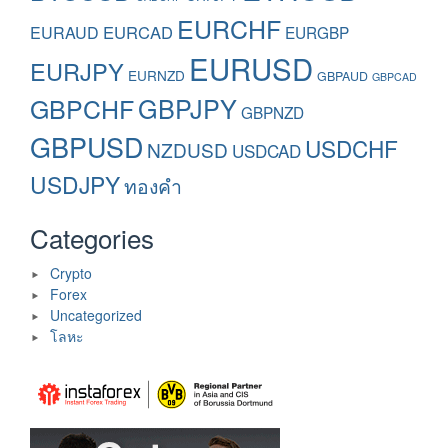
EURCHF
EURAUD
EURCAD
EURGBP
EURUSD
EURJPY
EURNZD
GBPAUD
GBPCAD
GBPCHF
GBPJPY
GBPNZD
GBPUSD
USDCHF
NZDUSD
USDCAD
USDJPY
ทองคำ
Categories
Crypto
Forex
Uncategorized
โลหะ