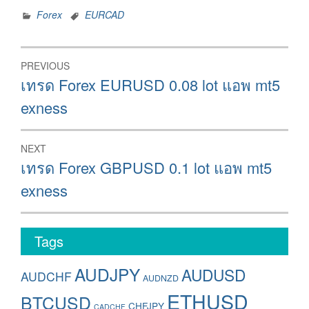
Forex
EURCAD
Post
PREVIOUS
navigation
Previous
เทรด Forex EURUSD 0.08 lot แอพ mt5
post:
exness
NEXT
Next
เทรด Forex GBPUSD 0.1 lot แอพ mt5
post:
exness
Tags
AUDJPY
AUDUSD
AUDCHF
AUDNZD
ETHUSD
BTCUSD
CHFJPY
CADCHF