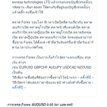
exness technologies LTD แล้วกรอกเลขบัญชีเทรดนั้นๆ
รหัสผ่าน เลือก sever ให้ตรงกับที่อยู่ของบัญชีเทรดนั้นๆ
แล้วคลิ๊ก ลงชื่อเข้าใช้
ตลาด Forex รอบโลก มีเวลาเปิดปิดที่คาบเกี่ยวกัน ตลาด
อเมริกาเปิด ตลาดยุโรปปิด ตลาดนิวซีแลนด์เปิด ตลาด
อเมริกาปิด ตลาดญี่ปุ่นเปิด ตลาดยุโรปเปิด ตลาดอังกฤษ
เปิด ตลาดญี่ปุ่นปิด ตลาดอเมริการเปิด นักลงทุนสามารถ
ซื้อขาย Forex ได้ตั้งแต่ เช้ามืดวันจันทร์ถึงเช้ามืดวันเสาร์
ตามเวลาประเทศไทย
การเทรด Forex เป็นการเก็งกำไรอัตราแลกเปลี่ยน สกุล
เงิน ต่างๆ
เช่น EURUSD GBPCHF AUDJPY USDCAD NZDUSD
เป็นต้น
วิธีเพิ่มรายชื่อหุ้นที่ต้องการซื้อขายไว้หน้าแรก
– คลิ๊กที่นี่ –
วิธีเปิดกราฟแสดงราคาหุ้นและหน้าต่างส่งคำสั่งซื้อขาย
–
คลิ๊กที่นี่ –
การเทรด Forex AUDUSD 0.05 lot แอพ mt5