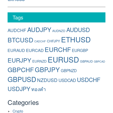
Tags
AUDJPY
AUDUSD
AUDCHF
AUDNZD
ETHUSD
BTCUSD
CHFJPY
CADCHF
EURCHF
EURAUD
EURCAD
EURGBP
EURUSD
EURJPY
EURNZD
GBPAUD
GBPCAD
GBPCHF
GBPJPY
GBPNZD
GBPUSD
USDCHF
NZDUSD
USDCAD
USDJPY
ทองคำ
Categories
Crypto