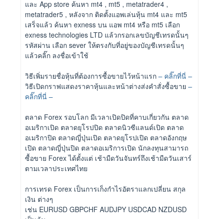
และ App store ค้นหา mt4 , mt5 , metatrader4 ,
metatrader5 , หลังจาก ติดตั้งแอพเล่นหุ้น mt4 และ mt5
เสร็จแล้ว ค้นหา exness บน แอพ mt4 หรือ mt5 เลือก
exness technologies LTD แล้วกรอกเลขบัญชีเทรดนั้นๆ
รหัสผ่าน เลือก sever ให้ตรงกับที่อยู่ของบัญชีเทรดนั้นๆ
แล้วคลิ๊ก ลงชื่อเข้าใช้
วิธีเพิ่มรายชื่อหุ้นที่ต้องการซื้อขายไว้หน้าแรก
– คลิ๊กที่นี่ –
วิธีเปิดกราฟแสดงราคาหุ้นและหน้าต่างส่งคำสั่งซื้อขาย
–
คลิ๊กที่นี่ –
ตลาด Forex รอบโลก มีเวลาเปิดปิดที่คาบเกี่ยวกัน ตลาด
อเมริกาเปิด ตลาดยุโรปปิด ตลาดนิวซีแลนด์เปิด ตลาด
อเมริกาปิด ตลาดญี่ปุ่นเปิด ตลาดยุโรปเปิด ตลาดอังกฤษ
เปิด ตลาดญี่ปุ่นปิด ตลาดอเมริการเปิด นักลงทุนสามารถ
ซื้อขาย Forex ได้ตั้งแต่ เช้ามืดวันจันทร์ถึงเช้ามืดวันเสาร์
ตามเวลาประเทศไทย
การเทรด Forex เป็นการเก็งกำไรอัตราแลกเปลี่ยน สกุล
เงิน ต่างๆ
เช่น EURUSD GBPCHF AUDJPY USDCAD NZDUSD