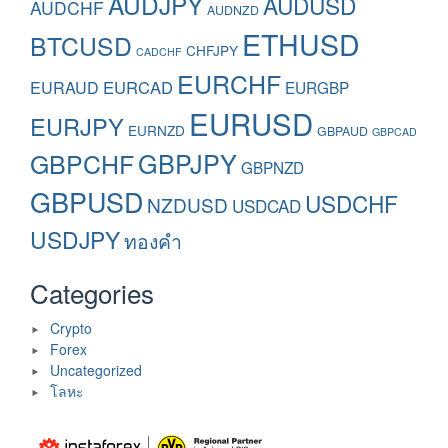
AUDJPY
AUDUSD
AUDCHF
AUDNZD
ETHUSD
BTCUSD
CHFJPY
CADCHF
EURCHF
EURAUD
EURCAD
EURGBP
EURUSD
EURJPY
EURNZD
GBPAUD
GBPCAD
GBPCHF
GBPJPY
GBPNZD
GBPUSD
USDCHF
NZDUSD
USDCAD
USDJPY
ทองคำ
Categories
Crypto
Forex
Uncategorized
โลหะ