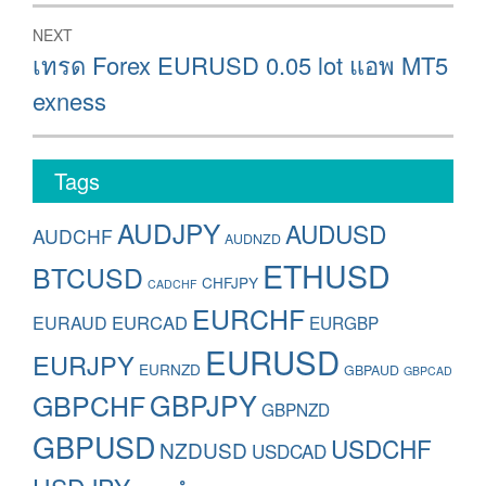
NEXT
Next
เทรด Forex EURUSD 0.05 lot แอพ MT5
post:
exness
Tags
AUDJPY
AUDUSD
AUDCHF
AUDNZD
ETHUSD
BTCUSD
CHFJPY
CADCHF
EURCHF
EURAUD
EURCAD
EURGBP
EURUSD
EURJPY
EURNZD
GBPAUD
GBPCAD
GBPCHF
GBPJPY
GBPNZD
GBPUSD
USDCHF
NZDUSD
USDCAD