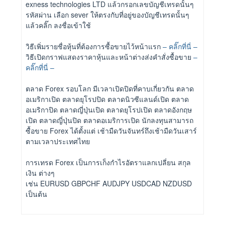
exness technologies LTD แล้วกรอกเลขบัญชีเทรดนั้นๆ
รหัสผ่าน เลือก sever ให้ตรงกับที่อยู่ของบัญชีเทรดนั้นๆ
แล้วคลิ๊ก ลงชื่อเข้าใช้
วิธีเพิ่มรายชื่อหุ้นที่ต้องการซื้อขายไว้หน้าแรก
– คลิ๊กที่นี่ –
วิธีเปิดกราฟแสดงราคาหุ้นและหน้าต่างส่งคำสั่งซื้อขาย
–
คลิ๊กที่นี่ –
ตลาด Forex รอบโลก มีเวลาเปิดปิดที่คาบเกี่ยวกัน ตลาด
อเมริกาเปิด ตลาดยุโรปปิด ตลาดนิวซีแลนด์เปิด ตลาด
อเมริกาปิด ตลาดญี่ปุ่นเปิด ตลาดยุโรปเปิด ตลาดอังกฤษ
เปิด ตลาดญี่ปุ่นปิด ตลาดอเมริการเปิด นักลงทุนสามารถ
ซื้อขาย Forex ได้ตั้งแต่ เช้ามืดวันจันทร์ถึงเช้ามืดวันเสาร์
ตามเวลาประเทศไทย
การเทรด Forex เป็นการเก็งกำไรอัตราแลกเปลี่ยน สกุล
เงิน ต่างๆ
เช่น EURUSD GBPCHF AUDJPY USDCAD NZDUSD
เป็นต้น