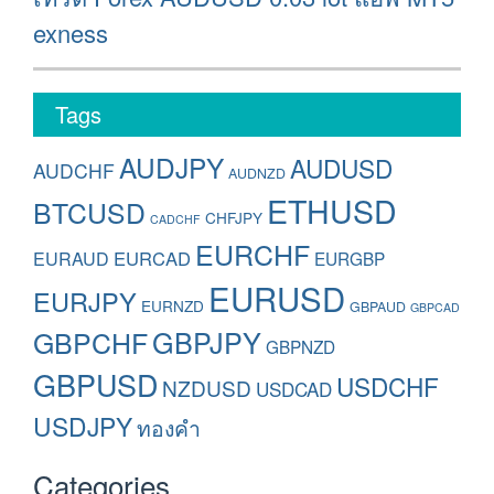
post:
exness
Tags
AUDJPY
AUDUSD
AUDCHF
AUDNZD
ETHUSD
BTCUSD
CHFJPY
CADCHF
EURCHF
EURAUD
EURCAD
EURGBP
EURUSD
EURJPY
EURNZD
GBPAUD
GBPCAD
GBPCHF
GBPJPY
GBPNZD
GBPUSD
USDCHF
NZDUSD
USDCAD
USDJPY
ทองคำ
Categories